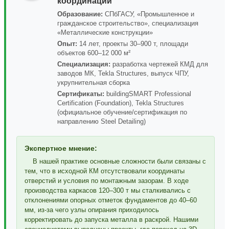
координации
Образование:
СПбГАСУ, «Промышленное и
гражданское строительство», специализация
«Металлические конструкции»
Опыт:
14 лет, проекты 30–900 т, площади
объектов 600–12 000 м²
Специализация:
разработка чертежей КМД для
заводов МК, Tekla Structures, выпуск ЧПУ,
укрупнительная сборка
Сертификаты:
buildingSMART Professional
Certification (Foundation), Tekla Structures
(официальное обучение/сертификация по
направлению Steel Detailing)
Экспертное мнение:
В нашей практике основные сложности были связаны с
тем, что в исходной КМ отсутствовали координаты
отверстий и условия по монтажным зазорам. В ходе
производства каркасов 120–300 т мы сталкивались с
отклонениями опорных отметок фундаментов до 40–60
мм, из-за чего узлы опирания приходилось
корректировать до запуска металла в раскрой. Нашими