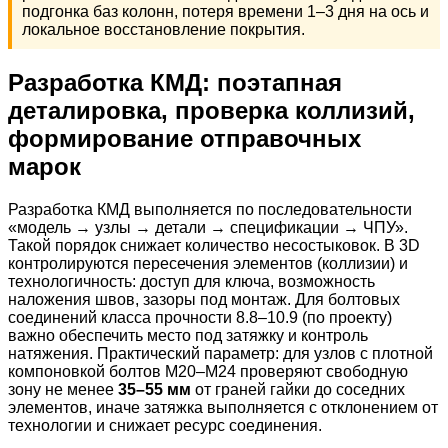
подгонка баз колонн, потеря времени 1–3 дня на ось и
локальное восстановление покрытия.
Разработка КМД: поэтапная
деталировка, проверка коллизий,
формирование отправочных
марок
Разработка КМД выполняется по последовательности
«модель → узлы → детали → спецификации → ЧПУ».
Такой порядок снижает количество несостыковок. В 3D
контролируются пересечения элементов (коллизии) и
технологичность: доступ для ключа, возможность
наложения швов, зазоры под монтаж. Для болтовых
соединений класса прочности 8.8–10.9 (по проекту)
важно обеспечить место под затяжку и контроль
натяжения. Практический параметр: для узлов с плотной
компоновкой болтов М20–М24 проверяют свободную
зону не менее
35–55 мм
от граней гайки до соседних
элементов, иначе затяжка выполняется с отклонением от
технологии и снижает ресурс соединения.