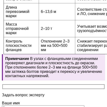
Длина
Соответствие ст
перевозимой
6–13,6 м
и ЛО, снижение 
марки
Масса
Учитывает возмо
отправочной
2–10 т
грузоподъёмност
марки
Контроль
Отклонение 2–3
Снижает перекос
плоскостности
мм на 500×500
стабилизирует р
фланцев
мм
соединении
Примечание
В узлах с фланцевыми соединениями
проверяют диагонали и плоскостность до окраски.
При отклонениях более 2–3 мм на фланце 500×500
мм затяжка болтов приводит к перекосу и увеличению
контактных напряжений.
Задать вопрос эксперту
Ваше имя