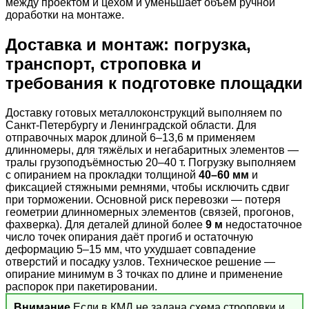
между проектом и цехом и уменьшает объём ручной
доработки на монтаже.
Доставка и монтаж: погрузка,
транспорт, строповка и
требования к подготовке площадки
Доставку готовых металлоконструкций выполняем по
Санкт-Петербургу и Ленинградской области. Для
отправочных марок длиной 6–13,6 м применяем
длинномеры, для тяжёлых и негабаритных элементов —
тралы грузоподъёмностью 20–40 т. Погрузку выполняем
с опиранием на прокладки толщиной
40–60 мм
и
фиксацией стяжными ремнями, чтобы исключить сдвиг
при торможении. Основной риск перевозки — потеря
геометрии длинномерных элементов (связей, прогонов,
фахверка). Для деталей длиной более
9 м
недостаточное
число точек опирания даёт прогиб и остаточную
деформацию 5–15 мм, что ухудшает совпадение
отверстий и посадку узлов. Техническое решение —
опирание минимум в 3 точках по длине и применение
распорок при пакетировании.
Внимание
Если в КМД не задана схема строповки и