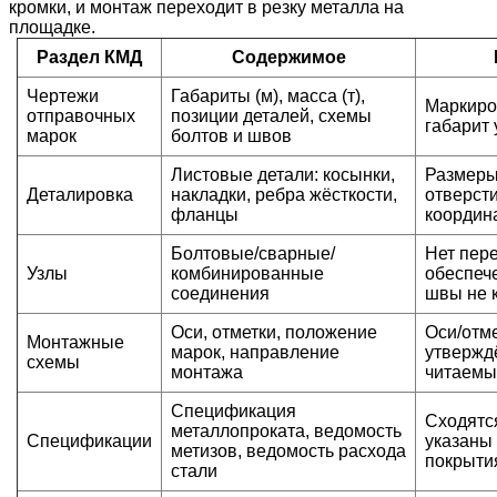
кромки, и монтаж переходит в резку металла на
площадке.
Раздел КМД
Содержимое
Чертежи
Габариты (м), масса (т),
Маркиро
отправочных
позиции деталей, схемы
габарит 
марок
болтов и швов
Листовые детали: косынки,
Размеры 
Деталировка
накладки, ребра жёсткости,
отверст
фланцы
координ
Болтовые/сварные/
Нет пере
Узлы
комбинированные
обеспече
соединения
швы не 
Оси, отметки, положение
Оси/отм
Монтажные
марок, направление
утвержд
схемы
монтажа
читаемы
Спецификация
Сходятся
металлопроката, ведомость
Спецификации
указаны
метизов, ведомость расхода
покрыти
стали