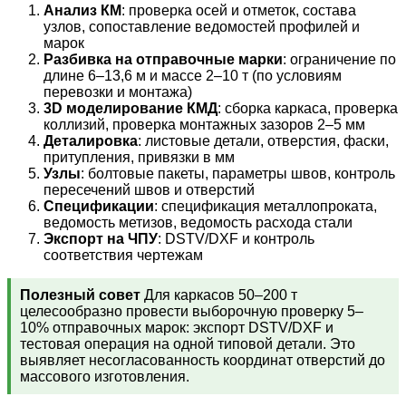
Анализ КМ
: проверка осей и отметок, состава
узлов, сопоставление ведомостей профилей и
марок
Разбивка на отправочные марки
: ограничение по
длине 6–13,6 м и массе 2–10 т (по условиям
перевозки и монтажа)
3D моделирование КМД
: сборка каркаса, проверка
коллизий, проверка монтажных зазоров 2–5 мм
Деталировка
: листовые детали, отверстия, фаски,
притупления, привязки в мм
Узлы
: болтовые пакеты, параметры швов, контроль
пересечений швов и отверстий
Спецификации
: спецификация металлопроката,
ведомость метизов, ведомость расхода стали
Экспорт на ЧПУ
: DSTV/DXF и контроль
соответствия чертежам
Полезный совет
Для каркасов 50–200 т
целесообразно провести выборочную проверку 5–
10% отправочных марок: экспорт DSTV/DXF и
тестовая операция на одной типовой детали. Это
выявляет несогласованность координат отверстий до
массового изготовления.