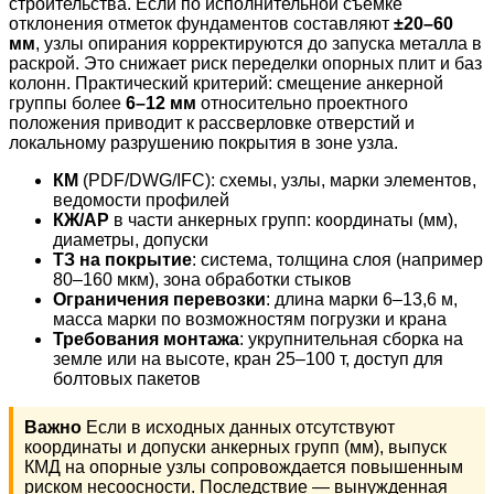
строительства. Если по исполнительной съёмке
отклонения отметок фундаментов составляют
±20–60
мм
, узлы опирания корректируются до запуска металла в
раскрой. Это снижает риск переделки опорных плит и баз
колонн. Практический критерий: смещение анкерной
группы более
6–12 мм
относительно проектного
положения приводит к рассверловке отверстий и
локальному разрушению покрытия в зоне узла.
КМ
(PDF/DWG/IFC): схемы, узлы, марки элементов,
ведомости профилей
КЖ/АР
в части анкерных групп: координаты (мм),
диаметры, допуски
ТЗ на покрытие
: система, толщина слоя (например
80–160 мкм), зона обработки стыков
Ограничения перевозки
: длина марки 6–13,6 м,
масса марки по возможностям погрузки и крана
Требования монтажа
: укрупнительная сборка на
земле или на высоте, кран 25–100 т, доступ для
болтовых пакетов
Важно
Если в исходных данных отсутствуют
координаты и допуски анкерных групп (мм), выпуск
КМД на опорные узлы сопровождается повышенным
риском несоосности. Последствие — вынужденная