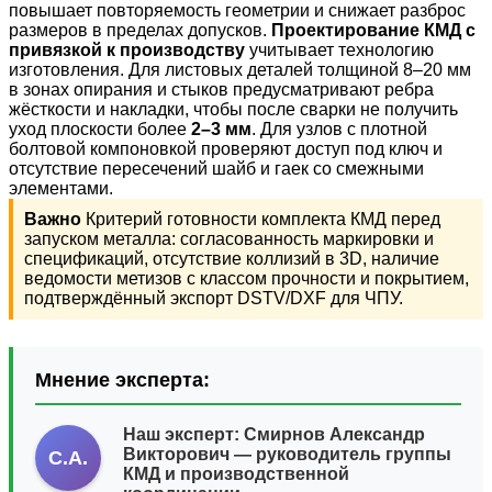
повышает повторяемость геометрии и снижает разброс
размеров в пределах допусков.
Проектирование КМД с
привязкой к производству
учитывает технологию
изготовления. Для листовых деталей толщиной 8–20 мм
в зонах опирания и стыков предусматривают ребра
жёсткости и накладки, чтобы после сварки не получить
уход плоскости более
2–3 мм
. Для узлов с плотной
болтовой компоновкой проверяют доступ под ключ и
отсутствие пересечений шайб и гаек со смежными
элементами.
Важно
Критерий готовности комплекта КМД перед
запуском металла: согласованность маркировки и
спецификаций, отсутствие коллизий в 3D, наличие
ведомости метизов с классом прочности и покрытием,
подтверждённый экспорт DSTV/DXF для ЧПУ.
Мнение эксперта:
Наш эксперт:
Смирнов Александр
Викторович
— руководитель группы
С.А.
КМД и производственной