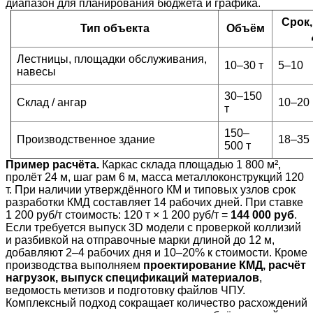
диапазон для планирования бюджета и графика.
Срок,
Тип объекта
Объём
Лестницы, площадки обслуживания,
10–30 т
5–10
навесы
30–150
Склад / ангар
10–20
т
150–
Производственное здание
18–35
500 т
Пример расчёта.
Каркас склада площадью 1 800 м²,
пролёт 24 м, шаг рам 6 м, масса металлоконструкций 120
т. При наличии утверждённого КМ и типовых узлов срок
разработки КМД составляет 14 рабочих дней. При ставке
1 200 руб/т стоимость: 120 т × 1 200 руб/т =
144 000 руб
.
Если требуется выпуск 3D модели с проверкой коллизий
и разбивкой на отправочные марки длиной до 12 м,
добавляют 2–4 рабочих дня и 10–20% к стоимости. Кроме
производства выполняем
проектирование КМД, расчёт
нагрузок, выпуск спецификаций материалов
,
ведомость метизов и подготовку файлов ЧПУ.
Комплексный подход сокращает количество расхождений