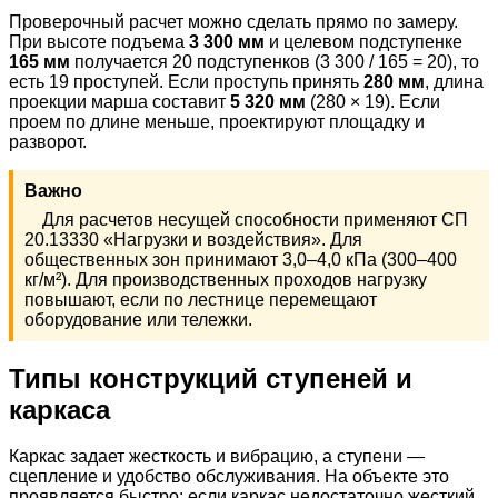
Проверочный расчет можно сделать прямо по замеру.
При высоте подъема
3 300 мм
и целевом подступенке
165 мм
получается 20 подступенков (3 300 / 165 = 20), то
есть 19 проступей. Если проступь принять
280 мм
, длина
проекции марша составит
5 320 мм
(280 × 19). Если
проем по длине меньше, проектируют площадку и
разворот.
Важно
Для расчетов несущей способности применяют СП
20.13330 «Нагрузки и воздействия». Для
общественных зон принимают 3,0–4,0 кПа (300–400
кг/м²). Для производственных проходов нагрузку
повышают, если по лестнице перемещают
оборудование или тележки.
Типы конструкций ступеней и
каркаса
Каркас задает жесткость и вибрацию, а ступени —
сцепление и удобство обслуживания. На объекте это
проявляется быстро: если каркас недостаточно жесткий,