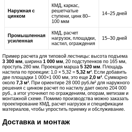
КМД, каркас,
Наружная с
решетчатые
14–25 дней
цинком
ступени, цинк 80–
100 мкм
КМД, расчет
Промышленная
нагрузок, площадки,
15–30 дней
усиленная
настил, ограждения
Пример расчета для типовой лестницы: высота подъема
3 300 мм
, ширина
1 000 мм
, 20 подступенков по 165 мм,
проступь 280 мм. Проекция марша
5 320 мм
. Площадь
настила по проекции: 1,0 × 5,32 =
5,32 м²
. Если добавить
две площадки 1 000×1 000 мм, это еще
2,0 м²
. Суммарно
около
7,3 м²
. При ориентире 28 000 руб./м² для наружного
решения с цинком расчет по настилу дает около 204 000
руб., а итог уточняют по ограждениям, опорам, метизам и
монтажной схеме. Помимо производства можно заказать
проектирование КМД, расчет нагрузок и спецификации
материалов, чтобы упростить приемку и обслуживание.
Доставка и монтаж