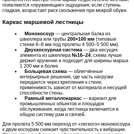
появляются «пружинящие» ощущения; если ступень
гладкая, возрастает риск скольжения при мокрой обуви.
Каркас маршевой лестницы
Монокосоур
— центральная балка из
швеллера или трубы
200×100 мм
(типовые
стенки 6–8 мм под пролеты 4 500–5 500 мм).
Двухкосоурная система
— два несущих
элемента из швеллера
№16–24
; схема лучше
держит кручение и подходит для ширины марша
1 200 мм и более.
Больцевая схема
— облегчённые
интерьерные решения, где часть нагрузки
передается через крепления к стене;
применимость зависит от материала и несущей
способности стены.
Рамный металлокаркас
— вариант для
промышленных объектов и площадок
обслуживания, когда лестница включается в
общую систему рам и связей.
Для пролета 5 500 мм переход от «легкого» монокосоура
к двум косоурам снижает чувствительность к вибрации.