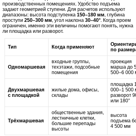
производственных помещениях. Удобство подъема
задают геометрией ступени. Для расчетов используют
диапазоны: высота подступенка
150–180 мм
, глубина
проступи
250–300 мм
, угол наклона
30–40°
. Когда проем
ограничен, именно эти величины помогают понять, нужна
ли площадка или разворот.
Ориентир
Тип
Когда применяют
по разме
входные группы,
проекция
Одномаршевая
техэтажи, подсобные
марша до 
помещения
500–6 000
площадка 
Двухмаршевая
жилые дома, офисы,
000–1 500 
с площадкой
склады
разворот 9
или 180°
общественные здания,
высота
лестничные клетки,
Трёхмаршевая
подъема б
большие перепады
4 500 мм
высоты