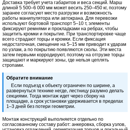
Доставка требует учета габаритов и веса секций. Марш
длиной 5 500–6 000 мм может весить 250–450 кг, поэтому
заранее согласуют место разгрузки и возможность
работы манипулятора или автокрана. Для перевозки
используют бортовой транспорт 5–10 т, элементы
фиксируют ремнями и прокладками на ребрах, чтобы
защитить кромки и покрытие. При транспортировке чаще
всего страдают торцы и кромки. Если фиксация
недостаточная, смещение на 5–15 мм приводит к ударам
по узлам, а по покрытию появляются сколы. Эти места
затем первыми корродируют, поэтому на отгрузке торцы
защищают и маркируют зоны, где нельзя цеплять
стропами.
Обратите внимание
Если подъезд к объекту ограничен по ширине, а
развернуться технике негде, лестницу разумно делать
секциями. Тогда монтаж идет через сборку на
площадке, а срок установки удерживается в пределах
1–3 дней без потери геометрии.
Монтаж конструкций выполняется отдельно по
согласованному составу работ: анкеровка, сборка узлов,
установка ограждений, герметизация торцов и локальный