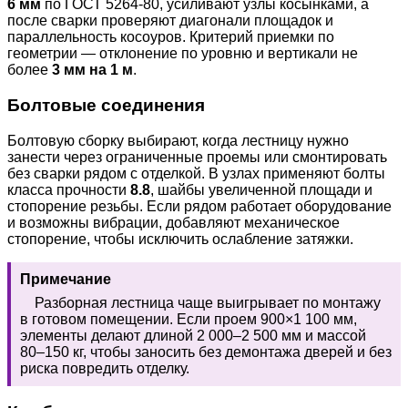
6 мм
по ГОСТ 5264-80, усиливают узлы косынками, а
после сварки проверяют диагонали площадок и
параллельность косоуров. Критерий приемки по
геометрии — отклонение по уровню и вертикали не
более
3 мм на 1 м
.
Болтовые соединения
Болтовую сборку выбирают, когда лестницу нужно
занести через ограниченные проемы или смонтировать
без сварки рядом с отделкой. В узлах применяют болты
класса прочности
8.8
, шайбы увеличенной площади и
стопорение резьбы. Если рядом работает оборудование
и возможны вибрации, добавляют механическое
стопорение, чтобы исключить ослабление затяжки.
Примечание
Разборная лестница чаще выигрывает по монтажу
в готовом помещении. Если проем 900×1 100 мм,
элементы делают длиной 2 000–2 500 мм и массой
80–150 кг, чтобы заносить без демонтажа дверей и без
риска повредить отделку.