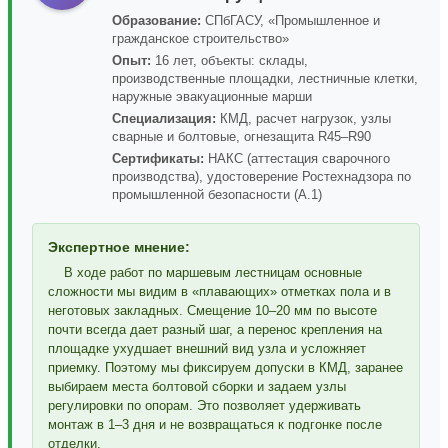
Образование:
СПбГАСУ, «Промышленное и
гражданское строительство»
Опыт:
16 лет, объекты: склады,
производственные площадки, лестничные клетки,
наружные эвакуационные марши
Специализация:
КМД, расчет нагрузок, узлы
сварные и болтовые, огнезащита R45–R90
Сертификаты:
НАКС (аттестация сварочного
производства), удостоверение Ростехнадзора по
промышленной безопасности (А.1)
Экспертное мнение:
В ходе работ по маршевым лестницам основные
сложности мы видим в «плавающих» отметках пола и в
неготовых закладных. Смещение 10–20 мм по высоте
почти всегда дает разный шаг, а перенос крепления на
площадке ухудшает внешний вид узла и усложняет
приемку. Поэтому мы фиксируем допуски в КМД, заранее
выбираем места болтовой сборки и задаем узлы
регулировки по опорам. Это позволяет удерживать
монтаж в 1–3 дня и не возвращаться к подгонке после
отделки.