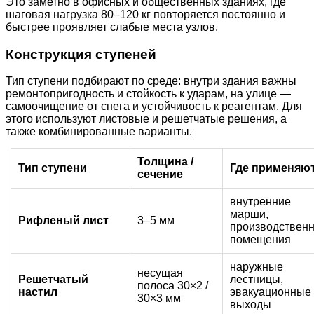
Это заметно в офисных и общественных зданиях, где
шаговая нагрузка 80–120 кг повторяется постоянно и
быстрее проявляет слабые места узлов.
Конструкция ступеней
Тип ступени подбирают по среде: внутри здания важны
ремонтопригодность и стойкость к ударам, на улице —
самоочищение от снега и устойчивость к реагентам. Для
этого используют листовые и решетчатые решения, а
также комбинированные варианты.
Толщина /
Тип ступени
Где применяю
сечение
внутренние
марши,
Рифленый лист
3–5 мм
производствен
помещения
наружные
несущая
Решетчатый
лестницы,
полоса 30×2 /
настил
эвакуационные
30×3 мм
выходы